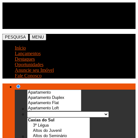
(54) 3041-6666
(54) 99989-0300
PESQUISA
MENU
Início
Lançamentos
Destaques
Oportunidades
Anuncie seu Imóvel
Fale Conosco