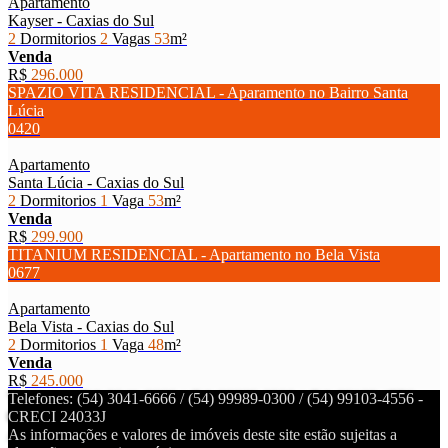
Apartamento
Kayser - Caxias do Sul
2
Dormitorios
2
Vagas
53
m²
Venda
R$
296.000
SPAZIO VITA RESIDENCIAL - Aparamento no Bairro Santa
Lúcia
0420
Apartamento
Santa Lúcia - Caxias do Sul
2
Dormitorios
1
Vaga
53
m²
Venda
R$
299.900
TITANIUM RESIDENCIAL - Apartamento no Bela Vista
0677
Apartamento
Bela Vista - Caxias do Sul
2
Dormitorios
1
Vaga
48
m²
Venda
R$
245.000
Telefones: (54) 3041-6666 / (54) 99989-0300 / (54) 99103-4556 -
CRECI 24033J
As informações e valores de imóveis deste site estão sujeitas a