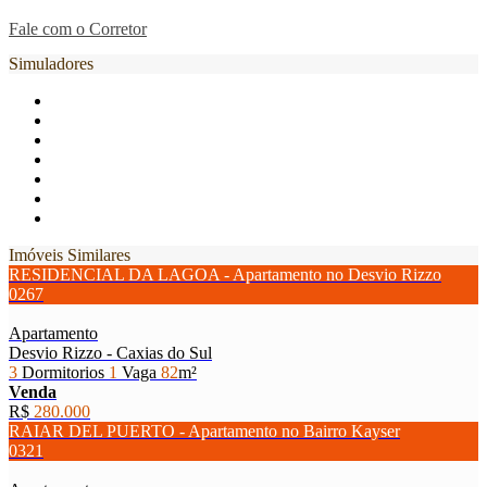
Fale com o Corretor
Simuladores
Imóveis Similares
RESIDENCIAL DA LAGOA - Apartamento no Desvio Rizzo
0267
Apartamento
Desvio Rizzo - Caxias do Sul
3
Dormitorios
1
Vaga
82
m²
Venda
R$
280.000
RAIAR DEL PUERTO - Apartamento no Bairro Kayser
0321