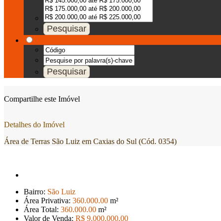
Compartilhe este Imóvel
Detalhes do Imóvel
Área de Terras São Luiz em Caxias do Sul (Cód. 0354)
Bairro:
São Luiz
Área Privativa:
360.000
.00
m²
Área Total:
360.000
.00
m²
Valor de Venda:
R$ 9.000.000
,00