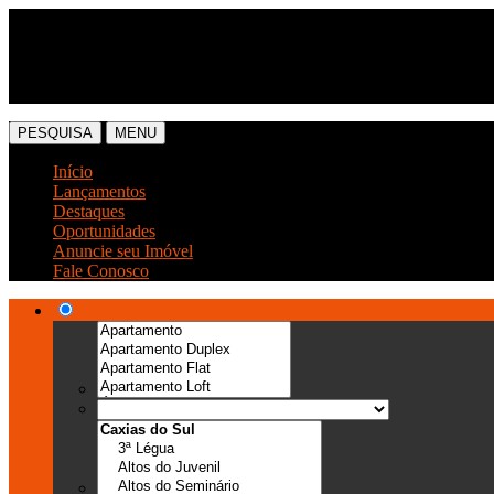
(54) 3041-6666
(54) 99989-0300
PESQUISA
MENU
Início
Lançamentos
Destaques
Oportunidades
Anuncie seu Imóvel
Fale Conosco