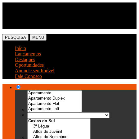
(54) 3041-6666
(54) 99989-0300
PESQUISA
MENU
Início
Lançamentos
Destaques
Oportunidades
Anuncie seu Imóvel
Fale Conosco