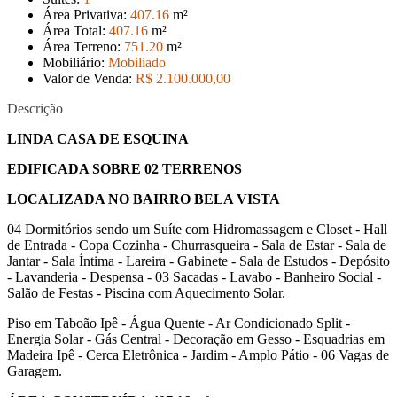
Área Privativa:
407
.16
m²
Área Total:
407
.16
m²
Área Terreno:
751
.20
m²
Mobiliário:
Mobiliado
Valor de Venda:
R$ 2.100.000
,00
Descrição
LINDA CASA DE ESQUINA
EDIFICADA SOBRE 02 TERRENOS
LOCALIZADA NO BAIRRO BELA VISTA
04 Dormitórios sendo um Suíte com Hidromassagem e Closet - Hall
de Entrada - Copa Cozinha - Churrasqueira - Sala de Estar - Sala de
Jantar - Sala Íntima - Lareira - Gabinete - Sala de Estudos - Depósito
- Lavanderia - Despensa - 03 Sacadas - Lavabo - Banheiro Social -
Salão de Festas - Piscina com Aquecimento Solar.
Piso em Taboão Ipê - Água Quente - Ar Condicionado Split -
Energia Solar - Gás Central - Decoração em Gesso - Esquadrias em
Madeira Ipê - Cerca Eletrônica - Jardim - Amplo Pátio - 06 Vagas de
Garagem.